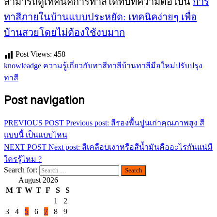
สามารถดูเทคนิคการทาสีได้ที่บทความต่อไปนี้
การ
ทาสีภายในบ้านแบบประหยัด: เทคนิคง่ายๆ เพื่อ
บ้านสวยโดยไม่ต้องใช้งบมาก
Post Views:
458
knowleadge
ความรู้เกี่ยวกับทาสี
ทาสีบ้าน
ทาสีมือใหม่
ปรับปรุง
ทาสี
Post navigation
PREVIOUS POST
Previous post:
สีรองพื้นปูนเก่าคุณภาพสูง สี
แบบนี้ เป็นแบบไหน
NEXT POST
Next post:
สีเคลือบเงาหรือสีน้ำมันคืออะไรกันแน่มี
ใครรู้ไหม ?
Search for:
August 2026
M
T
W
T
F
S
S
1
2
3
4
5
6
7
8
9