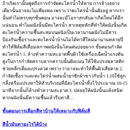
ถ้าเกิดเรานั้นพูดถึงการกำจัดตะไคร่น้ำให้หาย การล้างอย่าง
เดียวนั้นอาจจะไม่เพียงพอ เพราะว่าตะไคร่น้ำนั้นฝังอยู่ หากเรา
นั้นทำไม่ครบทุกขั้นตอน อาจจะมีโอกาสกลับมาเกิดใหม่ได้อีก
แน่นอน ทำไมผนังนั้นมีตะไคร่น้ำ สาเหตุหลักที่ทำให้ผนังนั้นเกิด
ตะไคร่น้ำความชื้นสะสมบนผนังเป็นเวลานานผนังไม่มีสาร
ป้องกันเชื้อราและตะไคร่น้ำบ้านไมได้ทาสีใหม่มานานหลายปี
ทำให้ฟิล์มสีเสื่อมสภาพผนังนั้นโดนฝนบ่อยมาก ขั้นตอนกำจัด
ตะไคร่น้ำ 1. ล้างทำความสะอาดพื้นผิวใช้เครื่องเฉีดน้ำแรงดัน
สูงในการกำจัดคราบหากคราบนั้นฝังแน่น ให้ใช้แปรงพลาสติก
ช่วยหลีกเลี่ยงแปรงลวด เพราะว่าอาจจะทำให้พื้นผิวเสียดาย 2.
กำจัดเชื้อราและตะไคร่น้ำผสมน้ำยาซักผ้าขาวกับน้ำ 1:10ใช้ลูก
กลิ้งหรือแปรงทาให้ทั่วบริเวณที่มีตะไคร่น้ำทิ้งไว้ประมาณ 10-15
นาทีจากนั้นก็ล้างทำความสะอาด 3. ปล่อยให้ผนังนั้นแห้งสนิท
หากผนังนั้นมีความชื้นแล้วรีบทาสี...
ขั้นตอนการเลือกสีทาบ้านให้เหมาะกับฟิล์มสี
สีน้ำมันทาอะไรได้บ้าง