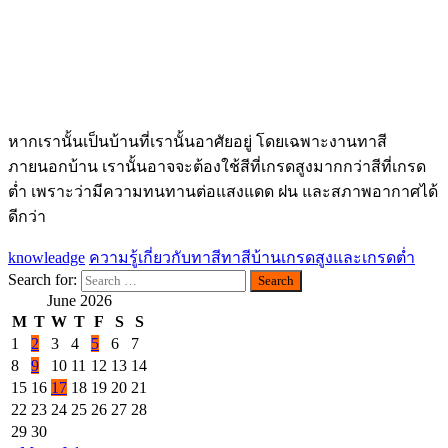
หากเรานั้นเป็นบ้านที่เรานั้นอาศัยอยู่ โดยเฉพาะงานทาสี
ภายนอกบ้าน เรานั้นอาจจะต้องใช้สีที่เกรดสูงมากกว่าสีที่เกรด
ต่ำ เพราะว่ามีความทนทานต่อแสงแดด ฝน และสภาพอากาศได้
ดีกว่า
knowleadge
ความรู้เกี่ยวกับทาสี
ทาสีบ้าน
เกรดสูงและเกรดต่ำ
Search for:
June 2026
M
T
W
T
F
S
S
1
2
3
4
5
6
7
8
9
10
11
12
13
14
15
16
17
18
19
20
21
22
23
24
25
26
27
28
29
30