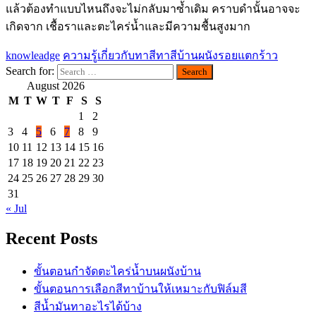
แล้วต้องทำแบบไหนถึงจะไม่กลับมาซ้ำเดิม คราบดำนั้นอาจจะ
เกิดจาก เชื้อราและตะไคร่น้ำและมีความชื้นสูงมาก
knowleadge
ความรู้เกี่ยวกับทาสี
ทาสีบ้าน
ผนังรอยแตกร้าว
Search for:
August 2026
M
T
W
T
F
S
S
1
2
3
4
5
6
7
8
9
10
11
12
13
14
15
16
17
18
19
20
21
22
23
24
25
26
27
28
29
30
31
« Jul
Recent Posts
ขั้นตอนกำจัดตะไคร่น้ำบนผนังบ้าน
ขั้นตอนการเลือกสีทาบ้านให้เหมาะกับฟิล์มสี
สีน้ำมันทาอะไรได้บ้าง