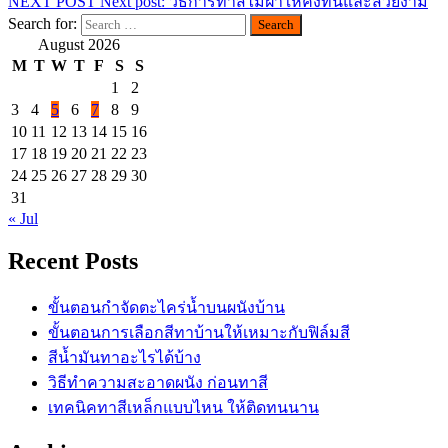
NEXT POST
Next post:
วิธีการทาสีไม้ฝาให้คงทนและสวยงาม
Search for:
August 2026
M
T
W
T
F
S
S
1
2
3
4
5
6
7
8
9
10
11
12
13
14
15
16
17
18
19
20
21
22
23
24
25
26
27
28
29
30
31
« Jul
Recent Posts
ขั้นตอนกำจัดตะไคร่น้ำบนผนังบ้าน
ขั้นตอนการเลือกสีทาบ้านให้เหมาะกับฟิล์มสี
สีน้ำมันทาอะไรได้บ้าง
วิธีทำความสะอาดผนัง ก่อนทาสี
เทคนิคทาสีเหล็กแบบไหน ให้ติดทนนาน