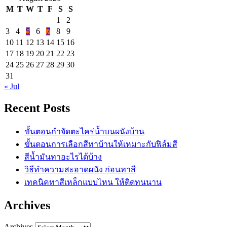
M
T
W
T
F
S
S
1
2
3
4
5
6
7
8
9
10
11
12
13
14
15
16
17
18
19
20
21
22
23
24
25
26
27
28
29
30
31
« Jul
Recent Posts
ขั้นตอนกำจัดตะไคร่น้ำบนผนังบ้าน
ขั้นตอนการเลือกสีทาบ้านให้เหมาะกับฟิล์มสี
สีน้ำมันทาอะไรได้บ้าง
วิธีทำความสะอาดผนัง ก่อนทาสี
เทคนิคทาสีเหล็กแบบไหน ให้ติดทนนาน
Archives
Archives