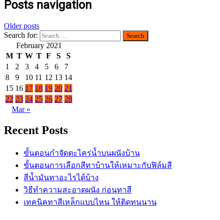
Posts navigation
Older posts
Search for:
February 2021
M
T
W
T
F
S
S
1
2
3
4
5
6
7
8
9
10
11
12
13
14
15
16
17
18
19
20
21
22
23
24
25
26
27
28
Mar »
Recent Posts
ขั้นตอนกำจัดตะไคร่น้ำบนผนังบ้าน
ขั้นตอนการเลือกสีทาบ้านให้เหมาะกับฟิล์มสี
สีน้ำมันทาอะไรได้บ้าง
วิธีทำความสะอาดผนัง ก่อนทาสี
เทคนิคทาสีเหล็กแบบไหน ให้ติดทนนาน