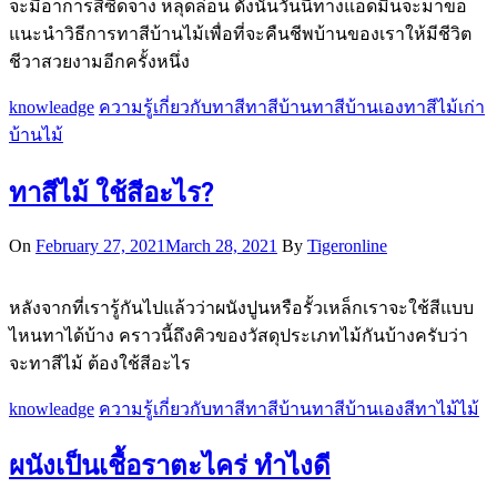
จะมีอาการสีซีดจาง หลุดล่อน ดังนั้นวันนี้ทางแอดมินจะมาขอ
แนะนำวิธีการทาสีบ้านไม้เพื่อที่จะคืนชีพบ้านของเราให้มีชีวิต
ชีวาสวยงามอีกครั้งหนึ่ง
knowleadge
ความรู้เกี่ยวกับทาสี
ทาสีบ้าน
ทาสีบ้านเอง
ทาสีไม้เก่า
บ้านไม้
ทาสีไม้ ใช้สีอะไร?
On
February 27, 2021
March 28, 2021
By
Tigeronline
หลังจากที่เรารู้กันไปแล้วว่าผนังปูนหรือรั้วเหล็กเราจะใช้สีแบบ
ไหนทาได้บ้าง คราวนี้ถึงคิวของวัสดุประเภทไม้กันบ้างครับว่า
จะทาสีไม้ ต้องใช้สีอะไร
knowleadge
ความรู้เกี่ยวกับทาสี
ทาสีบ้าน
ทาสีบ้านเอง
สีทาไม้
ไม้
ผนังเป็นเชื้อราตะไคร่ ทำไงดี