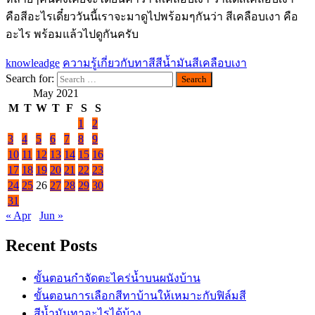
คือสีอะไรเดี๋ยววันนี้เราจะมาดูไปพร้อมๆกันว่า สีเคลือบเงา คือ
อะไร พร้อมแล้วไปดูกันครับ
knowleadge
ความรู้เกี่ยวกับทาสี
สีน้ำมัน
สีเคลือบเงา
Search for:
May 2021
M
T
W
T
F
S
S
1
2
3
4
5
6
7
8
9
10
11
12
13
14
15
16
17
18
19
20
21
22
23
24
25
26
27
28
29
30
31
« Apr
Jun »
Recent Posts
ขั้นตอนกำจัดตะไคร่น้ำบนผนังบ้าน
ขั้นตอนการเลือกสีทาบ้านให้เหมาะกับฟิล์มสี
สีน้ำมันทาอะไรได้บ้าง