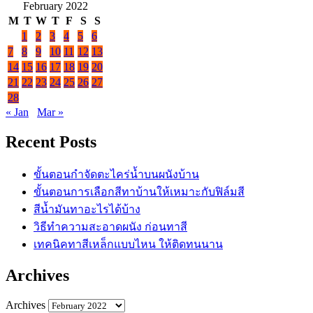
February 2022
M
T
W
T
F
S
S
1
2
3
4
5
6
7
8
9
10
11
12
13
14
15
16
17
18
19
20
21
22
23
24
25
26
27
28
« Jan
Mar »
Recent Posts
ขั้นตอนกำจัดตะไคร่น้ำบนผนังบ้าน
ขั้นตอนการเลือกสีทาบ้านให้เหมาะกับฟิล์มสี
สีน้ำมันทาอะไรได้บ้าง
วิธีทำความสะอาดผนัง ก่อนทาสี
เทคนิคทาสีเหล็กแบบไหน ให้ติดทนนาน
Archives
Archives