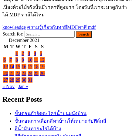
เนื่องด้วยไม้จริงนั้นมีราคาที่สูงมาก โดยวันนี้เราจะมาดูกันว่า
ไม้ MDF ทาสีได้ไหม
knowleadge
ความรู้เกี่ยวกับทาสี
MDF
ทาสี mdf
Search for:
December 2021
M
T
W
T
F
S
S
1
2
3
4
5
6
7
8
9
10
11
12
13
14
15
16
17
18
19
20
21
22
23
24
25
26
27
28
29
30
31
« Nov
Jan »
Recent Posts
ขั้นตอนกำจัดตะไคร่น้ำบนผนังบ้าน
ขั้นตอนการเลือกสีทาบ้านให้เหมาะกับฟิล์มสี
สีน้ำมันทาอะไรได้บ้าง