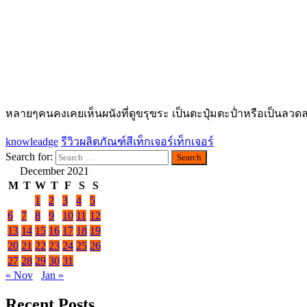
หลายๆคนคงเคยเห็นผนังที่ดูขรุขระ เป็นตะปุ๋มตะป่ำหรือเป็นลวดลายอ
knowleadge
รีวิวผลิตภัณฑ์
สีเท็กเจอร์
เท็กเจอร์
Search for:
December 2021
M
T
W
T
F
S
S
1
2
3
4
5
6
7
8
9
10
11
12
13
14
15
16
17
18
19
20
21
22
23
24
25
26
27
28
29
30
31
« Nov
Jan »
Recent Posts