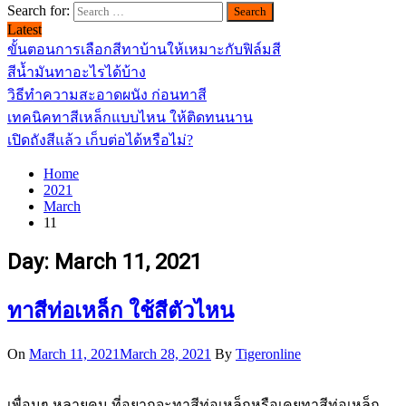
Search for:
Latest
ขั้นตอนการเลือกสีทาบ้านให้เหมาะกับฟิล์มสี
สีน้ำมันทาอะไรได้บ้าง
วิธีทำความสะอาดผนัง ก่อนทาสี
เทคนิคทาสีเหล็กแบบไหน ให้ติดทนนาน
เปิดถังสีแล้ว เก็บต่อได้หรือไม่?
Home
2021
March
11
Day:
March 11, 2021
ทาสีท่อเหล็ก ใช้สีตัวไหน
On
March 11, 2021
March 28, 2021
By
Tigeronline
เพื่อนๆ หลายคน ที่อยากจะทาสีท่อเหล็กหรือเคยทาสีท่อเหล็ก