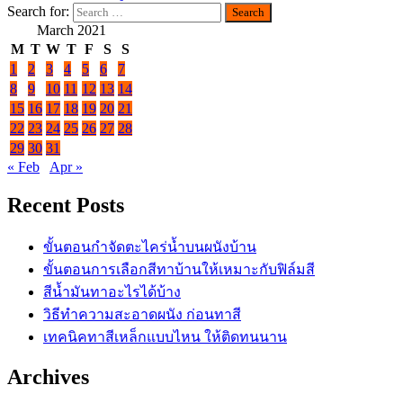
Search for:
March 2021
M
T
W
T
F
S
S
1
2
3
4
5
6
7
8
9
10
11
12
13
14
15
16
17
18
19
20
21
22
23
24
25
26
27
28
29
30
31
« Feb
Apr »
Recent Posts
ขั้นตอนกำจัดตะไคร่น้ำบนผนังบ้าน
ขั้นตอนการเลือกสีทาบ้านให้เหมาะกับฟิล์มสี
สีน้ำมันทาอะไรได้บ้าง
วิธีทำความสะอาดผนัง ก่อนทาสี
เทคนิคทาสีเหล็กแบบไหน ให้ติดทนนาน
Archives