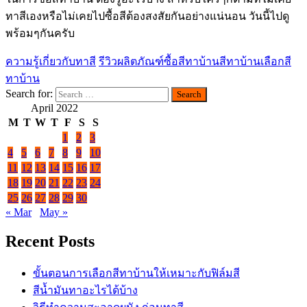
ทาสีเองหรือไม่เคยไปซื้อสีต้องสงสัยกันอย่างแน่นอน วันนี้ไปดู
พร้อมๆกันครับ
ความรู้เกี่ยวกับทาสี
รีวิวผลิตภัณฑ์
ซื้อสีทาบ้าน
สีทาบ้าน
เลือกสี
ทาบ้าน
Search for:
April 2022
M
T
W
T
F
S
S
1
2
3
4
5
6
7
8
9
10
11
12
13
14
15
16
17
18
19
20
21
22
23
24
25
26
27
28
29
30
« Mar
May »
Recent Posts
ขั้นตอนการเลือกสีทาบ้านให้เหมาะกับฟิล์มสี
สีน้ำมันทาอะไรได้บ้าง